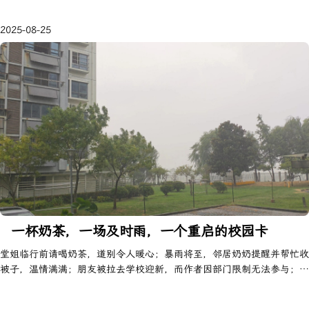
2025-08-25
一杯奶茶，一场及时雨，一个重启的校园卡
堂姐临行前请喝奶茶，道别令人暖心；暴雨将至，邻居奶奶提醒并帮忙收
被子，温情满满；朋友被拉去学校迎新，而作者因部门限制无法参与；宿
舍翻新换新门，校园卡突发断网疑云，重启后竟恢复；闲来开通微信公众
号，未来待续。生活琐事，皆藏温情与幽默。