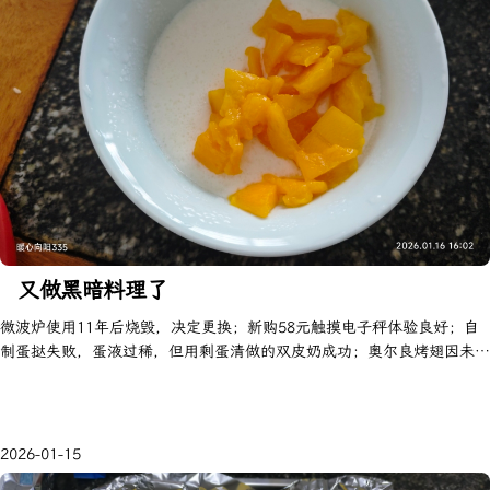
又做黑暗料理了
微波炉使用11年后烧毁，决定更换；新购58元触摸电子秤体验良好；自
制蛋挞失败，蛋液过稀，但用剩蛋清做的双皮奶成功；奥尔良烤翅因未扎
孔腌制导致肉味偏淡。生活小实验有得有失，实用小物提升日常幸福感。
2026-01-15