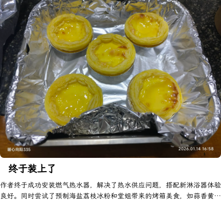
终于装上了
作者终于成功安装燃气热水器，解决了热水供应问题，搭配新淋浴器体验
良好。同时尝试了预制海盐荔枝冰粉和堂姐带来的烤箱美食，如蒜香黄油
鸡翅与蛋挞，味道不错，但因鸡翅未完全解冻导致肠胃不适，被迫暂停烹
饪计划。