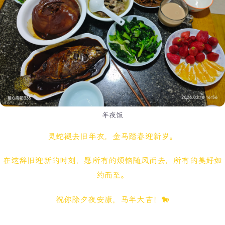
年夜饭
灵蛇褪去旧年衣，金马踏春迎新岁。
在这辞旧迎新的时刻，愿所有的烦恼随风而去，所有的美好如
约而至。
祝你除夕夜安康，马年大吉！🐎