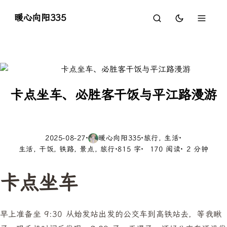
暖心向阳335
卡点坐车、必胜客干饭与平江路漫游
2025-08-27
·
暖心向阳335
·
旅行
生活
·
生活
干饭
铁路
景点
旅行
·
815 字
170 阅读
2 分钟
卡点坐车
早上准备坐 9:30 从始发站出发的公交车到高铁站去，等我瞅