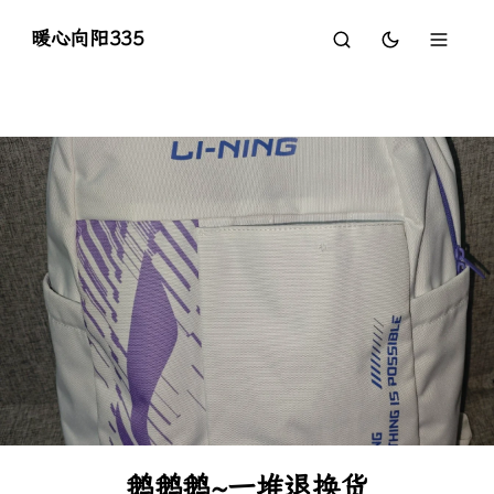
暖心向阳335
鹅鹅鹅~一堆退换货